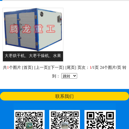
大枣烘干机、大枣干燥机、水果
干燥箱、水果烘干箱、果蔬烘干
共
1
个图片 [首页] [上一页][下一页] [尾页] 页次：
1
/1页 24个图片/页 转
机、果蔬干燥机
到：
联系我们