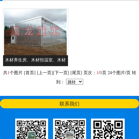
木材养生房、木材恒温室、木材
平衡库
共
1
个图片 [首页] [上一页][下一页] [尾页] 页次：
1
/1页 24个图片/页 转
到：
联系我们