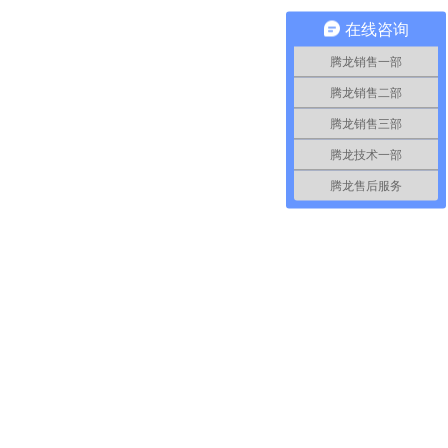
在线咨询
腾龙销售一部
腾龙销售二部
腾龙销售三部
腾龙技术一部
腾龙售后服务