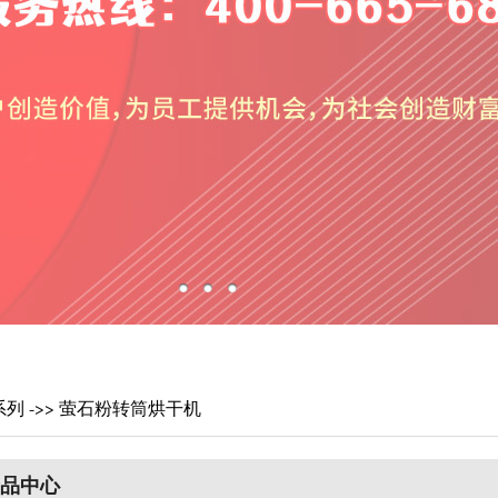
系列
->>
萤石粉转筒烘干机
品中心