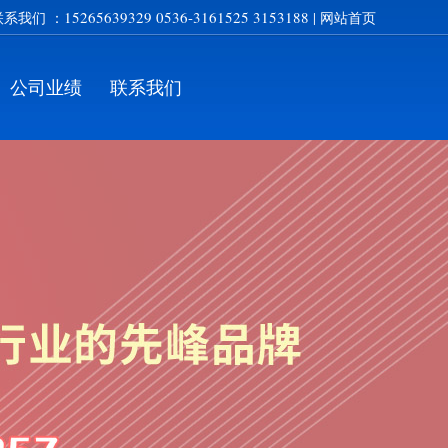
15265639329 0536-3161525 3153188
联系我们 ：
|
网站首页
公司业绩
联系我们