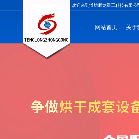
欢迎来到潍坊腾龙重工科技有限公
网站首页
关于