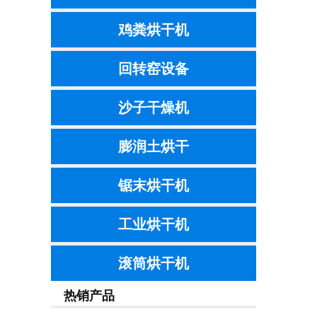
鸡粪烘干机
回转窑设备
沙子干燥机
膨润土烘干
锯末烘干机
工业烘干机
滚筒烘干机
热销产品